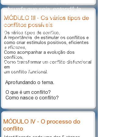
têm uma lógica... e que por mais
absurda que seja; entendê-la
nos ajuda a solucionar qualquer
MÓDULO III - Os vários tipos de
problema que haja no processo...
conflitos possíveis
​​​​​​​E a segunda, é que as máquinas
Os vários tipos de conflito,
A importância de estimular os conflitos e
são objetivas... os seres
como criar estímulos positivos, eficientes
humanos são subjetivos... e isto
e eficazes,
​​​​​​​Como acompanhar a evolução dos
é o que há de mais belo em cada
conflitos,
um de nós... Cada pessoa é um
Como transformar um conflito disfuncional
em
universo de possibilidades em sí
um conflito funcional.
mesmo."
Aprofundando o tema.
O que é um conflito?
​​​​​​​Como nasce o conflito?
MÓDULO IV - O processo do
conflito