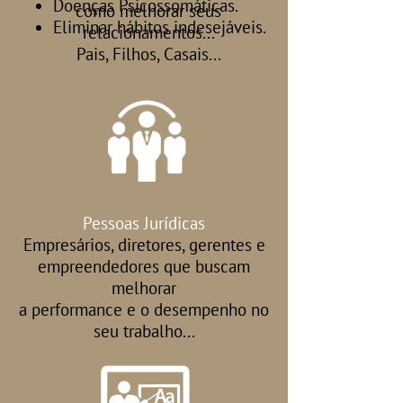
Doenças Psicossomáticas.
como melhorar seus
Eliminar hábitos indesejáveis.
relacionamentos...
Pais, Filhos, Casais...
Pessoas Jurídicas
Empresários, diretores, gerentes e
empreendedores que buscam
melhorar
a performance e o desempenho no
seu trabalho...