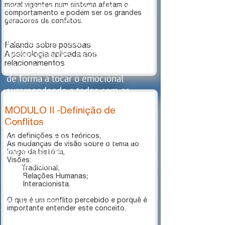
processos e operações. Foi aí que
moral vigentes num sistema afetam o
comportamento e podem ser os grandes
aprimorei os conhecimentos sobre
geradores de conflitos.
a mente humana, observando que
os resultados estão vinculados às
Falando sobre pessoas
nossas emoções, e então me
​​​​​​​A psicologia aplicada aos
relacionamentos
encontrei realizando treinamentos
de forma a tocar o emocional
surpreendendo a todos com os
resultados obtidos.”
MÓDULO II -Definição de
Conflitos
"Minha formação original é
As definições e os teóricos,
Mecânica, Projetos e Processos,
As mudanças de visão sobre o tema ao
matérias que até hoje são de
longo da história,
Visões:
muita utilidade nos trabalhos que
Tradicional;
faço...
Relações Humanas;
Interacionista.​​​
Duas coisas importantes aprendi
na mecânica:
O que é um conflito percebido e porquê é
importante entender este conceito.
A primeira é que todo processo