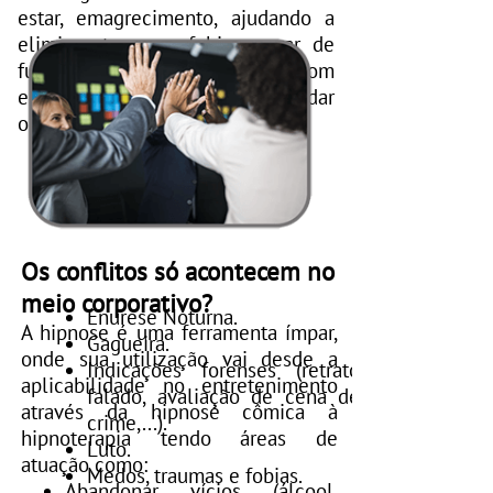
estar, emagrecimento, ajudando a
eliminar traumas, fobias, parar de
fumar entre outras atuações. Com
esta ferramenta você poderá ajudar
o próximo e à você mesmo.
Os conflitos só acontecem no
meio corporativo?
Enurese Noturna.
A hipnose é uma ferramenta ímpar,
Gagueira.
onde sua utilização vai desde a
Indicações forenses (retrato
aplicabilidade no entretenimento
falado, avaliação de cena de
através da hipnose cômica à
crime,...).
hipnoterapia tendo áreas de
Luto.
atuação como:
Medos, traumas e fobias.
Abandonar vícios (álcool,