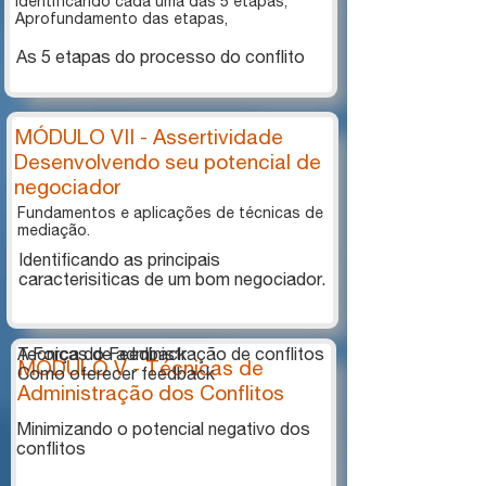
Identificando cada uma das 5 etapas,
Aprofundamento das etapas,
As 5 etapas do processo do conflito
MÓDULO VII - Assertividade
Desenvolvendo seu potencial de
negociador
Fundamentos e aplicações de técnicas de
mediação.
Identificando as principais
caracterisiticas de um bom negociador.
Tecnicas de administração de conflitos
A Força do Feedback
MÓDULO V - Técnicas de
Como oferecer feedback
Administração dos Conflitos
Minimizando o potencial negativo dos
conflitos