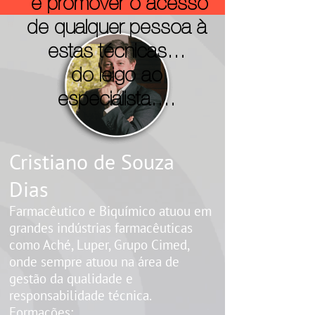
​​​​​​​ e promover o acesso
de qualquer pessoa à
estas técnicas...
do leigo ao
especialista....
Cristiano de Souza
Dias
Farmacêutico e Biquímico atuou em
grandes indústrias farmacêuticas
como Aché, Luper, Grupo Cimed,
onde sempre atuou na área de
gestão da qualidade e
responsabilidade técnica.
Formações: