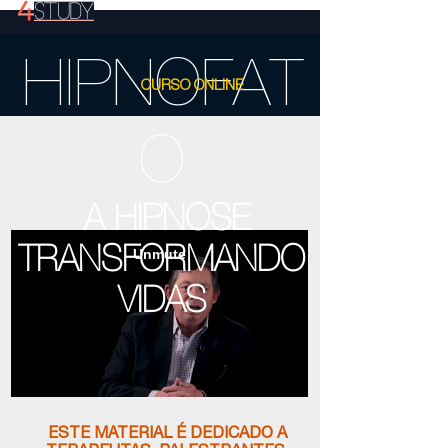
HIPNOFAT
CURSO ONLINE
O
A HIPNOSE
TRANSFORMANDO
VIDAS
ESTE MATERIAL É DEDICADO A