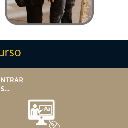
urso
ONTRAR
...