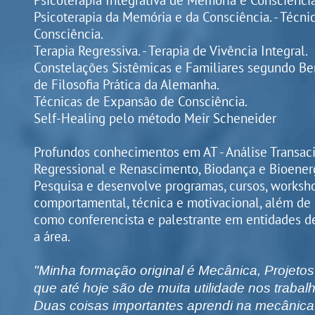
​​​​​​​Psicoterapia Integrativa de Memória e Consciên
Psicoterapia da Memória e da Consciência. - Técni
Consciência.
Terapia Regressiva. - Terapia de Vivência Integral.
Constelações Sistêmicas e Familiares segundo Ber
de Filosofia Prática da Alemanha.
Técnicas de Expansão de Consciência.
Self-Healing pelo método Meir Scheneider
Profundos conhecimentos em AT - Análise Transaci
Regressional e Renascimento, Biodança e Bioenerg
Pesquisa e desenvolve programas, cursos, worksh
comportamental, técnica e motivacional, além de
como conferencista e palestrante em entidades d
a área.
"Minha formação original é Mecânica, Projetos
que até hoje são de muita utilidade nos trabalh
Duas coisas importantes aprendi na mecânica