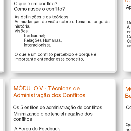
co
O que é um conflito?
Ap
​​​​​​​Como nasce o conflito?
As definições e os teóricos,
As mudanças de visão sobre o tema ao longo da
Os
história,
A 
Visões:
cr
Tradicional;
​​
Relações Humanas;
Co
Interacionista.​​​
um
O que é um conflito percebido e porquê é
importante entender este conceito.
MÓDULO V - Técnicas de
M
Administração dos Conflitos
B
Os 5 estilos de administração de conflitos
Co
Minimizando o potencial negativo dos
conflitos
Qu
A Força do Feedback
no