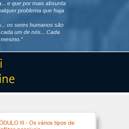
... e que por mais absurda
qualquer problema que haja
vas... os seres humanos são
m cada um de nós... Cada
í mesmo."
ai
ine
DULO III - Os vários tipos de