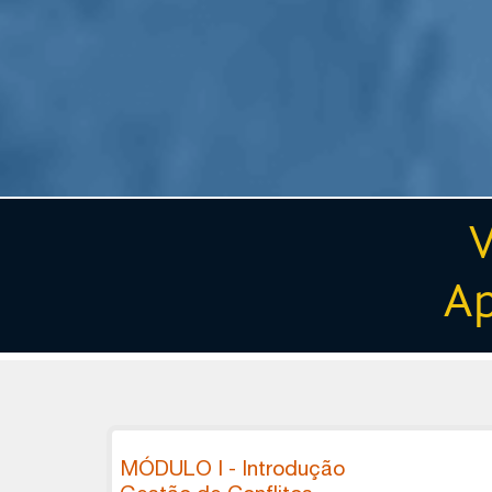
V
Ap
MÓDULO I - Introdução