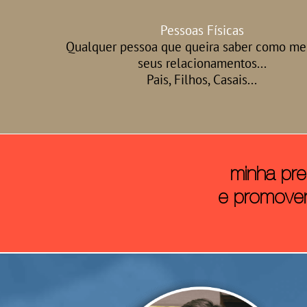
Pessoas Físicas
Qualquer pessoa que queira saber como me
seus relacionamentos...
Pais, Filhos, Casais...
minha pr
​​​​​​​ e pr