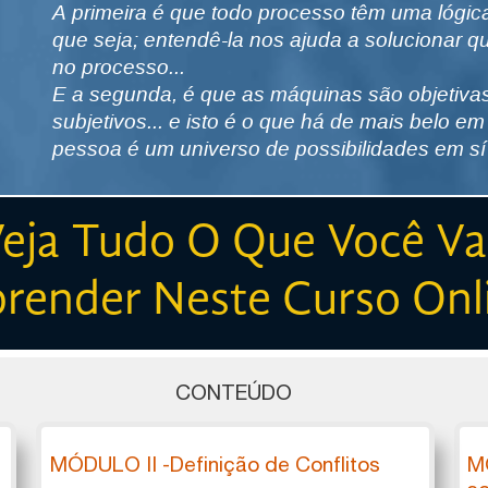
A primeira é que todo processo têm uma lógica
que seja; entendê-la nos ajuda a solucionar 
no processo...
​​​​​​​E a segunda, é que as máquinas são objeti
subjetivos... e isto é o que há de mais belo e
pessoa é um universo de possibilidades em s
eja Tudo O Que Você V
render Neste Curso Onl
CONTEÚDO
MÓDULO II -Definição de Conflitos
MÓ