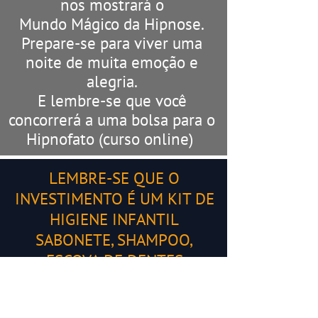
nos mostrará o
Mundo Mágico da Hipnose.
Prepare-se para viver uma
noite de muita emoção e
alegria.
E lembre-se que você
concorrerá a uma bolsa para o
Hipnofato (curso online)
LEMBRE-SE QUE O
INVESTIMENTO É UM KIT DE
HIGIENE INFANTIL
​​​​​​​SABONETE, SHAMPOO,
ESCOVA DE DENTES
INFANTIL E PASTA DE
DENTES.