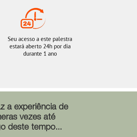
Seu acesso a este palestra
estará aberto 24h por dia
durante 1 ano
z a experiência de
meras vezes até
go deste tempo...