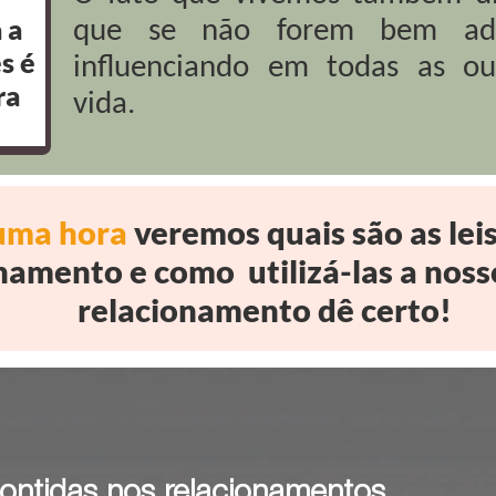
 a
que se não forem bem adm
s é
influenciando em todas as ou
ra
vida.
uma hora
veremos quais são as lei
namento e como utilizá-las a noss
relacionamento dê certo!
 contidas nos relacionamentos