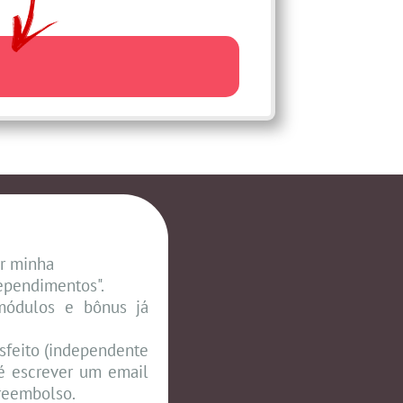
or minha
ependimentos".
 módulos e bônus já
isfeito (independente
é escrever um email
reembolso.