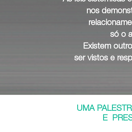
nos demons
relacioname
só o 
Existem outro
ser vistos e res
UMA PALESTR
E PRES