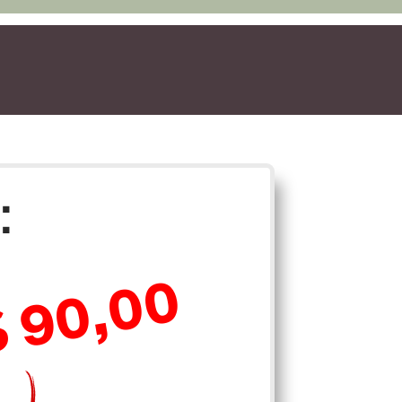
:
90,00
$