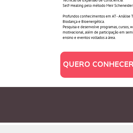
Técnicas de Expansão de Consciência.
Self-Healing pelo método Meir Scheneide
Profundos conhecimentos em AT - Análise Tr
Biodança e Bioenergética.
Pesquisa e desenvolve programas, cursos, 
motivacional, além de participação em sem
ensino e eventos voltados a área.
QUERO CONHECER 