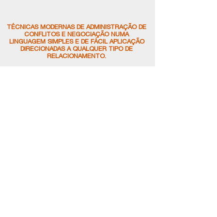
TÉCNICAS MODERNAS DE ADMINISTRAÇÃO DE
CONFLITOS E NEGOCIAÇÃO NUMA
LINGUAGEM SIMPLES E DE FÁCIL APLICAÇÃO
DIRECIONADAS A QUALQUER TIPO DE
RELACIONAMENTO.